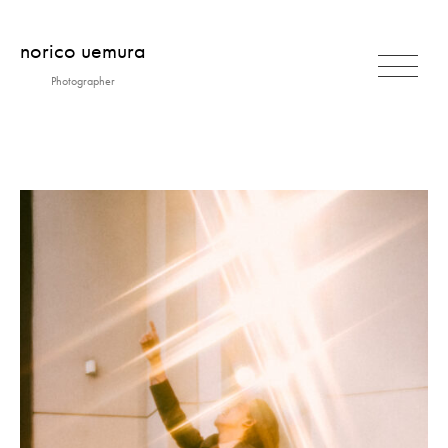
コ
norico uemura
ン
テ
Photographer
ン
ツ
BIOGRAPHY
へ
ス
キ
CONTACT
ッ
プ