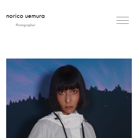
コ
norico uemura
ン
テ
Photographer
ン
ツ
BIOGRAPHY
へ
ス
キ
CONTACT
ッ
プ